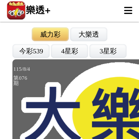
威力彩
大樂透
今彩539
4星彩
3星彩
115/8/4
第076
期